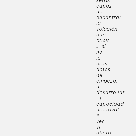
serás
capaz
de
encontrar
la
solución
a la
crisis
… si
no
lo
eras
antes
de
empezar
a
desarrollar
tu
capacidad
creativa!.
A
ver
si
ahora