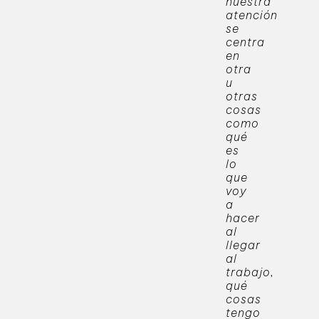
nuestra
atención
se
centra
en
otra
u
otras
cosas
como
qué
es
lo
que
voy
a
hacer
al
llegar
al
trabajo,
qué
cosas
tengo