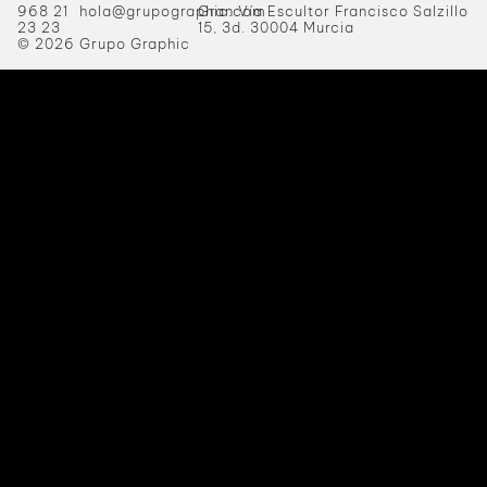
968 21
hola@grupographic.com
Gran Vía Escultor Francisco Salzillo
23 23
15, 3d. 30004 Murcia
© 2026 Grupo Graphic