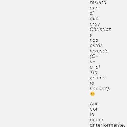
resulta
que
si
que
eres
Christian
y
nos
estás
leyendo
(G-
u-
a-u!
Tío,
¿cómo
lo
haces?).
Aun
con
lo
dicho
anteriormente,