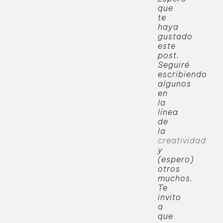
que
te
haya
gustado
este
post.
Seguiré
escribiendo
algunos
en
la
línea
de
la
creatividad
y
(espero)
otros
muchos.
Te
invito
a
que