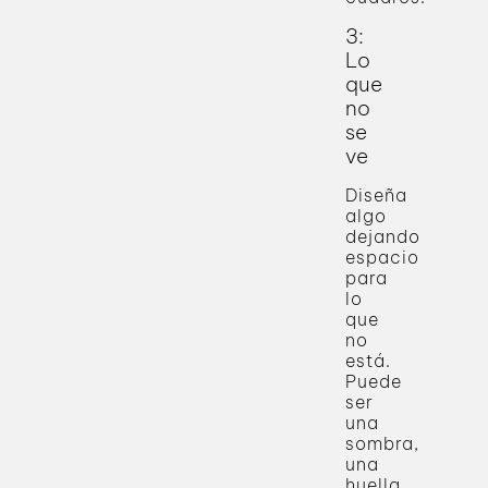
3:
Lo
que
no
se
ve
Diseña
algo
dejando
espacio
para
lo
que
no
está.
Puede
ser
una
sombra,
una
huella,