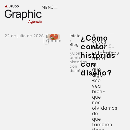
MENÚ
22 de julio de 2025
Inicio
¿Cómo
A
Diseño
/
Gráfico
veces,
Blog
contar
Anterior
Siguiente
nos
/
La publicidad aérea: un clásico del verano
Estrategias de verano para marcas: Del festival al influencer
enfocamos
¿Cómo
historias
contar
tanto
historias
con
en
con
que
diseño?
diseño?
algo
«se
vea
bien»
que
nos
olvidamos
de
que
también