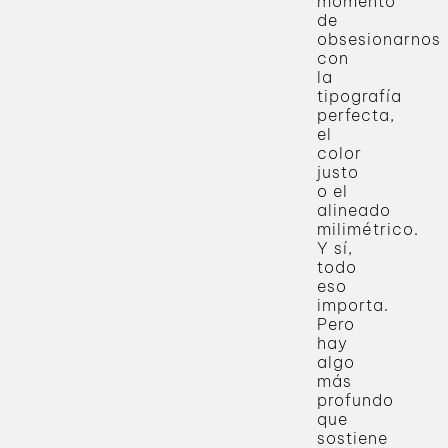
momento
de
obsesionarnos
con
la
tipografía
perfecta,
el
color
justo
o el
alineado
milimétrico.
Y sí,
todo
eso
importa.
Pero
hay
algo
más
profundo
que
sostiene