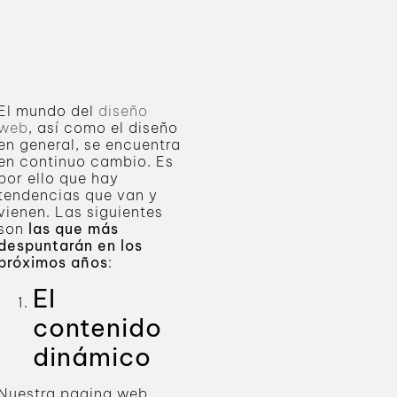
El mundo del
diseño
web
, así como el diseño
en general, se encuentra
en continuo cambio. Es
por ello que hay
tendencias que van y
vienen. Las siguientes
son
las que más
despuntarán en los
próximos años
:
El
contenido
dinámico
Nuestra pagina web