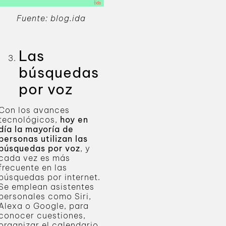
Fuente: blog.ida
Las
búsquedas
por voz
Con los avances
tecnológicos,
hoy en
día la mayoría de
personas utilizan las
búsquedas por voz
, y
cada vez es más
frecuente en las
búsquedas por internet.
Se emplean asistentes
personales como Siri,
Alexa o Google, para
conocer cuestiones,
organizar el calendario,