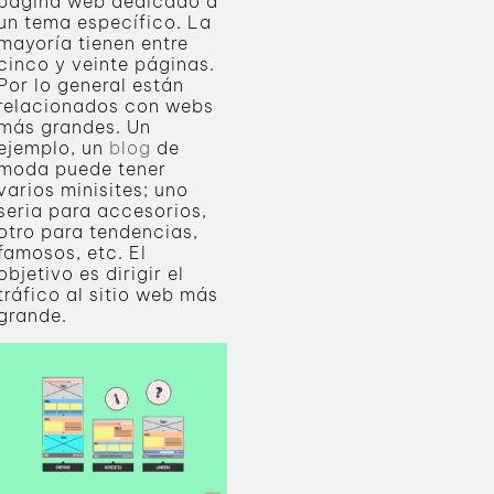
página web dedicado a
un tema específico. La
mayoría tienen entre
cinco y veinte páginas.
Por lo general están
relacionados con webs
más grandes. Un
ejemplo, un
blog
de
moda puede tener
varios minisites; uno
seria para accesorios,
otro para tendencias,
famosos, etc. El
objetivo es dirigir el
tráfico al sitio web más
grande.