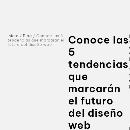
Inicio
/
Blog
/
Conoce las 5
Conoce las
tendencias que marcarán el
futuro del diseño web
5
tendencias
que
marcarán
el futuro
del diseño
web