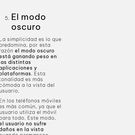
El modo
oscuro
La simplicidad es lo que
predomina, por esta
razón
el modo oscuro
está ganando peso en
las distintas
aplicaciones y
plataformas
. Esta
tonalidad es más
cómoda a la vista del
usuario.
En los teléfonos móviles
es más común, ya que el
usuario utiliza el móvil
para todo. Este modo,
el usuario no sufre
daños en la vista