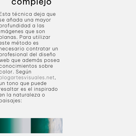
complejo
Esta técnica deja que
se añada una mayor
profundidad a las
imágenes que son
planas. Para utilizar
este método es
necesario contratar un
profesional del diseño
web que además posea
conocimientos sobre
color. Según
blogartesvisuales.net
,
un tono que puede
resaltar es el inspirado
en la naturaleza o
paisajes: