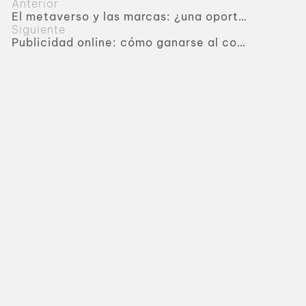
Anterior
El metaverso y las marcas: ¿una oportunidad o un desafío?
Siguiente
Publicidad online: cómo ganarse al consumidor en milisegundos