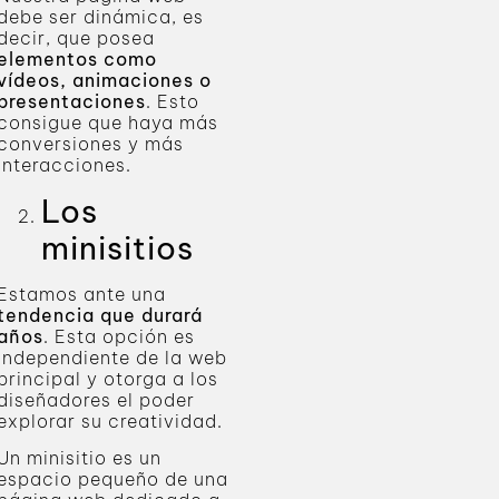
debe ser dinámica, es
decir, que posea
elementos como
vídeos, animaciones o
presentaciones
. Esto
consigue que haya más
conversiones y más
interacciones.
Los
minisitios
Estamos ante una
tendencia que durará
años
. Esta opción es
independiente de la web
principal y otorga a los
diseñadores el poder
explorar su creatividad.
Un minisitio es un
espacio pequeño de una