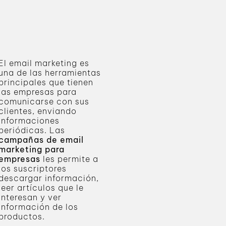
El email marketing es
una de las herramientas
principales que tienen
las empresas para
comunicarse con sus
clientes, enviando
informaciones
periódicas. Las
campañas de email
marketing para
empresas
les permite a
los suscriptores
descargar información,
leer artículos que le
interesan y ver
información de los
productos.