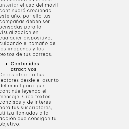
anterior
el uso del móvil
continuará creciendo
este año, por ello tus
campañas deben ser
pensadas para la
visualización en
cualquier dispositivo,
cuidando el tamaño de
las imágenes y los
textos de tus correos.
Contenidos
atractivos
Debes atraer a tus
lectores desde el asunto
del email para que
continúe leyendo el
mensaje. Crea textos
concisos y de interés
para tus suscriptores,
utiliza llamadas a la
acción que consigan tu
objetivo.