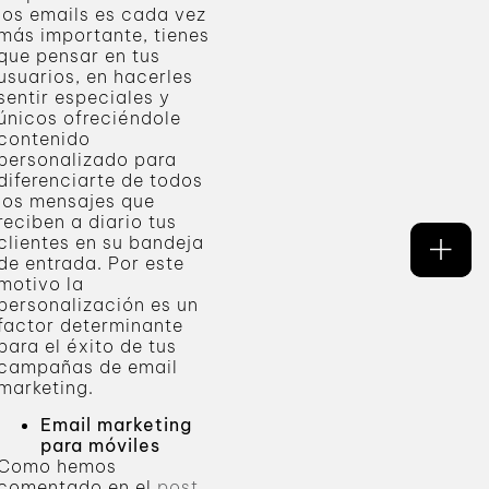
los emails es cada vez
más importante, tienes
que pensar en tus
usuarios, en hacerles
sentir especiales y
únicos ofreciéndole
contenido
personalizado para
diferenciarte de todos
los mensajes que
reciben a diario tus
clientes en su bandeja
de entrada. Por este
motivo la
personalización es un
factor determinante
para el éxito de tus
campañas de email
marketing.
Email marketing
para móviles
Como hemos
comentado en el
post