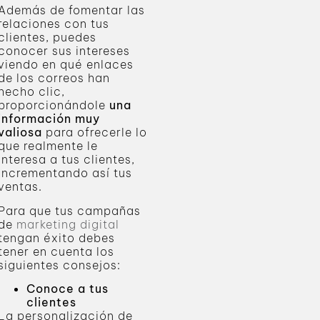
Además de fomentar las
relaciones con tus
clientes, puedes
conocer sus intereses
viendo en qué enlaces
de los correos han
hecho clic,
proporcionándole
una
información muy
valiosa
para ofrecerle lo
que realmente le
interesa a tus clientes,
incrementando así tus
ventas.
Para que tus campañas
de
marketing digital
tengan éxito debes
tener en cuenta los
siguientes consejos:
Conoce a tus
clientes
La personalización de