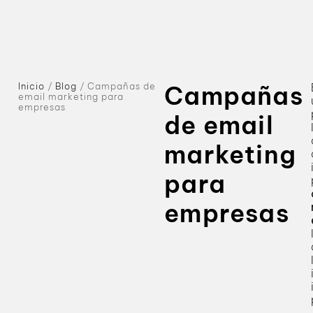
Inicio
/
Blog
/
Campañas de
Campañas
email marketing para
empresas
de email
marketing
para
empresas