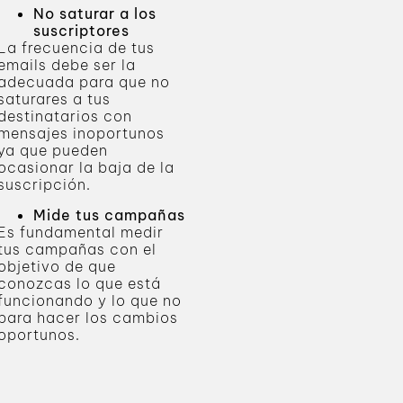
No saturar a los
suscriptores
La frecuencia de tus
emails debe ser la
adecuada para que no
saturares a tus
destinatarios con
mensajes inoportunos
ya que pueden
ocasionar la baja de la
suscripción.
Mide tus campañas
Es fundamental medir
tus campañas con el
objetivo de que
conozcas lo que está
funcionando y lo que no
para hacer los cambios
oportunos.