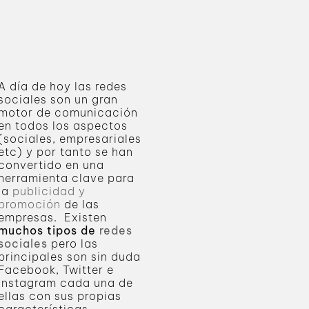
A día de hoy las redes
sociales son un gran
motor de comunicación
en todos los aspectos
(sociales, empresariales
etc) y por tanto se han
convertido en una
herramienta clave para
la
publicidad y
promoción
de las
empresas. Existen
muchos tipos de
redes
sociales
pero las
principales son sin duda
Facebook, Twitter e
Instagram cada una de
ellas con sus propias