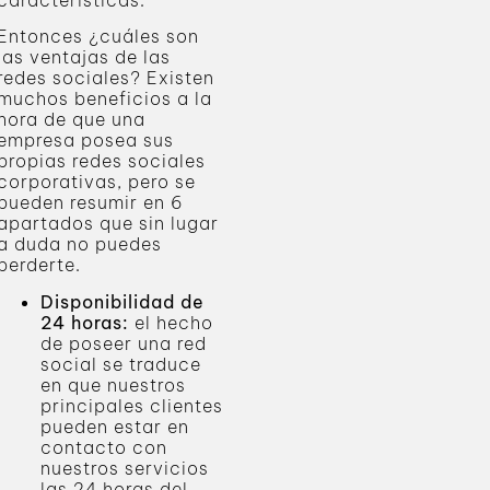
características.
Entonces ¿cuáles son
las ventajas de las
redes sociales? Existen
muchos beneficios a la
hora de que una
empresa posea sus
propias redes sociales
corporativas, pero se
pueden resumir en 6
apartados que sin lugar
a duda no puedes
perderte.
Disponibilidad de
24 horas:
el hecho
de poseer una red
social se traduce
en que nuestros
principales clientes
pueden estar en
contacto con
nuestros servicios
las 24 horas del